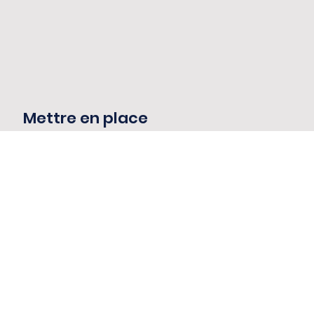
Mettre en place
l'action
ÉVALUER
L'INFORMATION